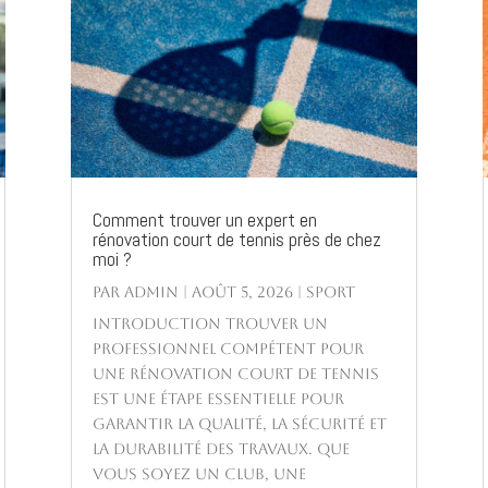
Comment trouver un expert en
rénovation court de tennis près de chez
moi ?
par
Admin
|
Août 5, 2026
|
Sport
Introduction Trouver un
professionnel compétent pour
une rénovation court de tennis
est une étape essentielle pour
garantir la qualité, la sécurité et
la durabilité des travaux. Que
vous soyez un club, une